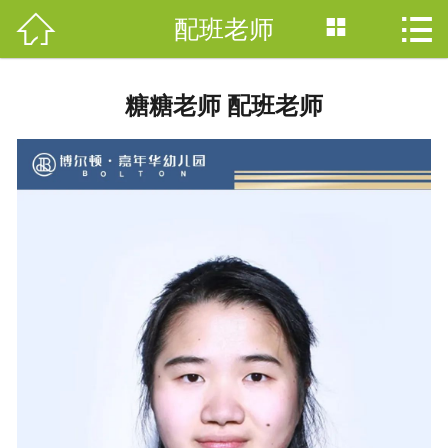



配班老师
网站首页

园所简介
糖糖老师 配班老师
园所新闻
特色课程
VR全景
师资团队
保育保健
网上咨询
联系我们