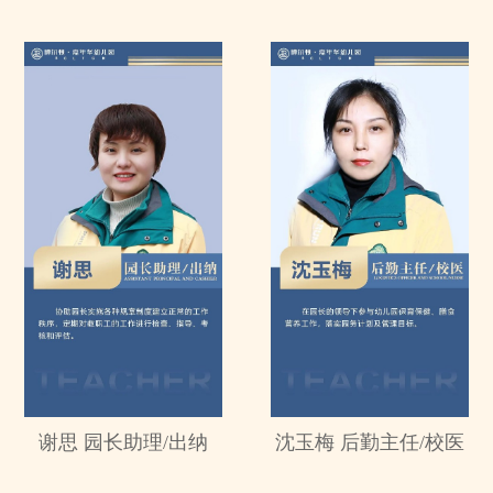
谢思 园长助理/出纳
沈玉梅 后勤主任/校医