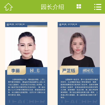



园长介绍
网站首页

园所简介
园所新闻
特色课程
VR全景
师资团队
保育保健
网上咨询
联系我们