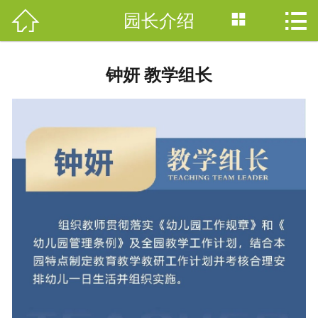



园长介绍
网站首页

园所简介
钟妍 教学组长
园所新闻
特色课程
VR全景
师资团队
保育保健
网上咨询
联系我们