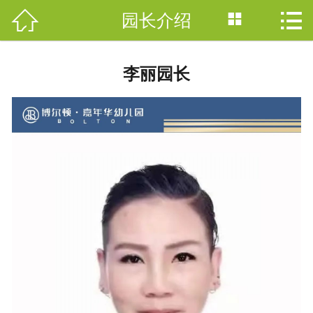



园长介绍
网站首页

园所简介
李丽园长
园所新闻
特色课程
VR全景
师资团队
保育保健
网上咨询
联系我们