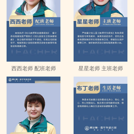
西西老师 配班老师
星星老师 主班老师