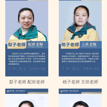
梨子老师 配班老师
桃子老师 主班老师